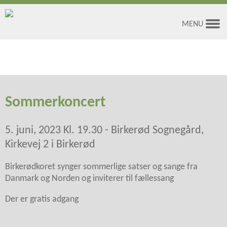
MENU
Kalender
Om
Birkerødkoret
Dirigenten
Sommerkoncert
Repertoire
Rejser
5. juni, 2023 Kl. 19.30 - Birkerød Sognegård,
For medlemmer
Kirkevej 2 i Birkerød
Billeder
Birkerødkoret synger sommerlige satser og sange fra
Danmark og Norden og inviterer til fællessang
Der er gratis adgang